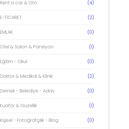
Rent a car & Oto
(4)
DETAY
E-TİCARET
(2)
EMLAK
(0)
Otel & Salon & Pansiyon
(1)
Eğitim - Okul
(0)
Doktor & Medikal & Klinik
(2)
Dernek - Belediye - Aday
(0)
Kuaför & Güzellik
(1)
Kişisel - Fotoğrafçılık - Blog
(0)