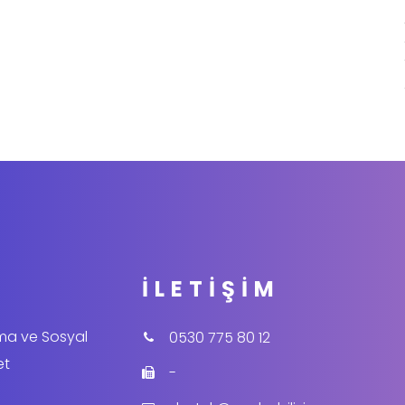
İLETIŞIM
ama ve Sosyal
0530 775 80 12
et
-