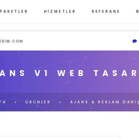
PAKETLER
HİZMETLER
REFERANS
ISIM.COM
ANS V1 WEB TASA
FA
ÜRÜNLER
AJANS & REKLAM DANI