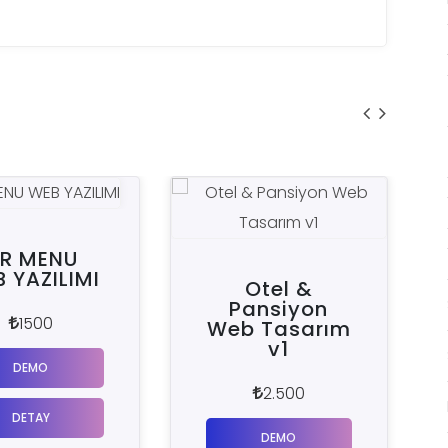
Otel &
SÜRÜC
Pansiyon
KURSU 
Web Tasarım
WEB YAZI
v1
2000
2.500
DEMO
DEMO