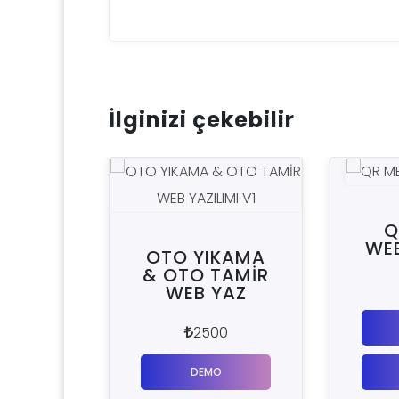
İlginizi çekebilir
QR MENU
WEB YAZILIMI
OTO YIKAMA
& OTO TAMİR
1500
WEB YAZ
DEMO
2500
DEMO
DETAY