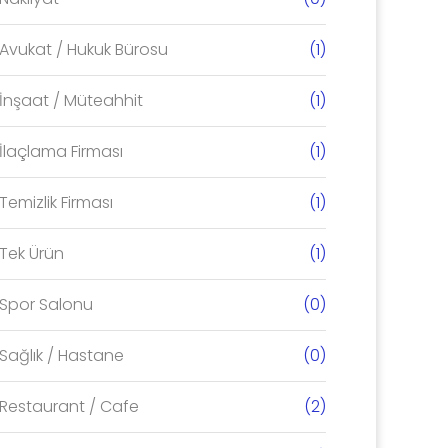
Avukat / Hukuk Bürosu
(1)
İnşaat / Müteahhit
(1)
İlaçlama Firması
(1)
Temizlik Firması
(1)
Tek Ürün
(1)
Ü
OTO
Spor Salonu
(0)
V1
& OT
E-TİCARET
LIMI
WE
YAZILIMI V2 -
Sağlık / Hastane
(0)
c2c MA
6000
Restaurant / Cafe
(2)
DEMO