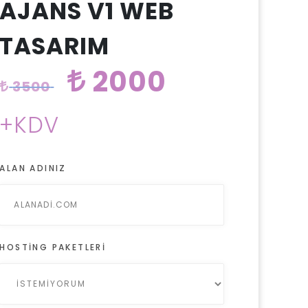
AJANS V1 WEB
TASARIM
2000
3500
+KDV
ALAN ADINIZ
HOSTING PAKETLERI