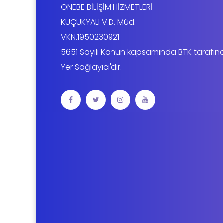
ONEBE BİLİŞİM HİZMETLERİ
KÜÇÜKYALI V.D. Müd.
VKN.1950230921
5651 Sayılı Kanun kapsamında BTK tarafın
Yer Sağlayıcı'dır.