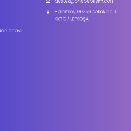
destek@onebebilisim.com
Hamitköy 99258 sokak no:11
KKTC / LEFKOŞA
dan onaylı