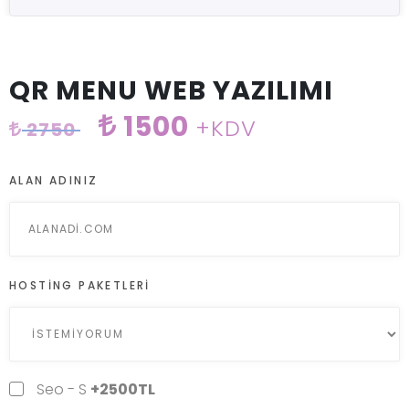
QR MENU WEB YAZILIMI
1500
+KDV
2750
ALAN ADINIZ
HOSTING PAKETLERI
Seo - S
+2500TL