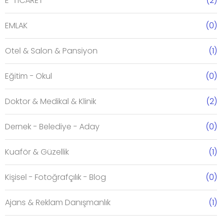
E-TİCARET
(2)
EMLAK
(0)
Otel & Salon & Pansiyon
(1)
Eğitim - Okul
(0)
Doktor & Medikal & Klinik
(2)
Dernek - Belediye - Aday
(0)
Kuaför & Güzellik
(1)
Kişisel - Fotoğrafçılık - Blog
(0)
Ajans & Reklam Danışmanlık
(1)