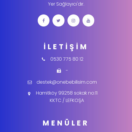
Yer Sağlayıcı'dır.
İLETIŞIM
0530 775 80 12
-
destek@onebebilisim.com
Hamitköy 99258 sokak no:11
KKTC / LEFKOŞA
MENÜLER