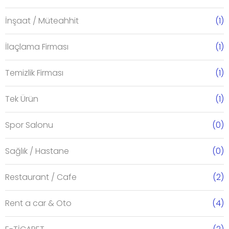
İnşaat / Müteahhit
(1)
İlaçlama Firması
(1)
Temizlik Firması
(1)
Tek Ürün
(1)
Spor Salonu
(0)
Sağlık / Hastane
(0)
Restaurant / Cafe
(2)
Rent a car & Oto
(4)