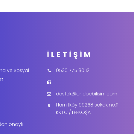
İLETIŞIM
ama ve Sosyal
0530 775 80 12
et
-
destek@onebebilisim.com
Hamitköy 99258 sokak no:11
KKTC / LEFKOŞA
dan onaylı