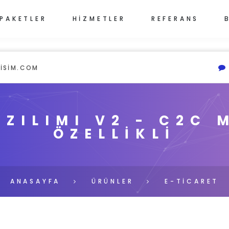
PAKETLER
HİZMETLER
REFERANS
ISIM.COM
AZILIMI V2 - C2C
ÖZELLİKLİ
ANASAYFA
ÜRÜNLER
E-TİCARET