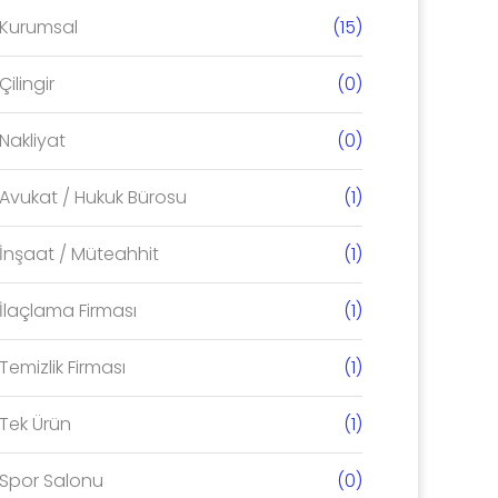
Kurumsal
(15)
Çilingir
(0)
Nakliyat
(0)
Avukat / Hukuk Bürosu
(1)
İnşaat / Müteahhit
(1)
İlaçlama Firması
(1)
Temizlik Firması
(1)
Tek Ürün
(1)
Spor Salonu
(0)