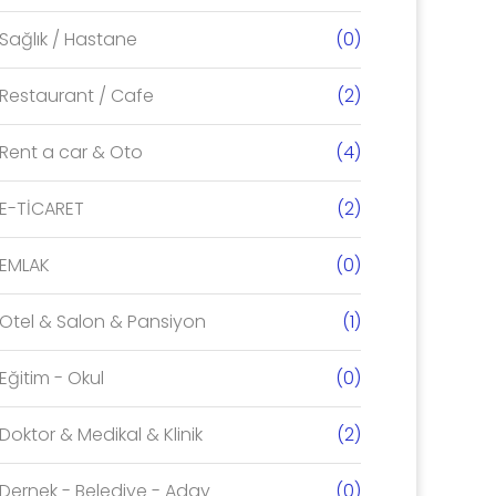
Sağlık / Hastane
(0)
Restaurant / Cafe
(2)
Rent a car & Oto
(4)
E-TİCARET
(2)
EMLAK
(0)
Otel & Salon & Pansiyon
(1)
Eğitim - Okul
(0)
Doktor & Medikal & Klinik
(2)
Dernek - Belediye - Aday
(0)