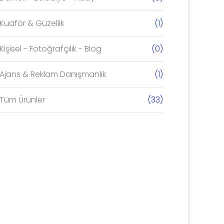
Kuaför & Güzellik
(1)
Kişisel - Fotoğrafçılık - Blog
(0)
OTO YI
Ajans & Reklam Danışmanlık
(1)
& OTO 
E-TİCARET
I
WEB 
YAZILIMI V2 -
Tüm Ürünler
(33)
c2c MA
250
6000
DEM
DEMO
DETA
DETAY