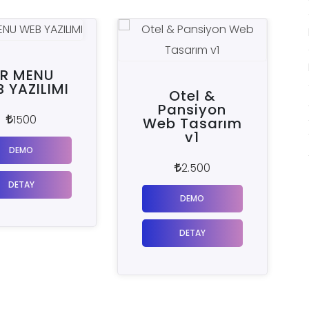
Otel &
SÜRÜCÜ
Pansiyon
KURSU V1
Web Tasarım
WEB YAZILIM
v1
2000
2.500
DEMO
DEMO
DETAY
DETAY